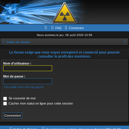
FAQ
Connexion
Nous sommes le jeu. 06 août 2026 10:58
Index du forum
e
Le forum exige que vous soyez enregistré et connecté pour pouvoir
c
consulter le profil des membres.
h
Nom d’utilisateur :
e
Mot de passe :
r
c
J’ai oublié mon mot de passe
h
e
Se souvenir de moi
Cacher mon statut en ligne pour cette session
r