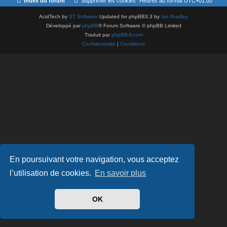
Index du forum
Supprimer les cookies
Heures au format
UTC+01:00
AcidTech by
ST Software
Updated for phpBB3.3 by
Ian Bradley
Développé par
phpBB
® Forum Software © phpBB Limited
Traduit par
phpBB-fr.com
Confidentialité
|
Conditions
En poursuivant votre navigation, vous acceptez
l’utilisation de cookies.
En savoir plus
OK