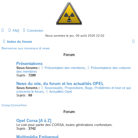
FAQ
Connexion
Nous sommes le jeu. 06 août 2026 22:02
Index du forum
Bienvenue aux nouveaux & news
e
Forum
c
Présentations
h
Sous-forums :
Présentation des membres
,
Présentations des voitures
e
des membres
Sujets :
7288
r
News du site, du forum et les actualités OPEL
c
Sous-forums :
Nouveautés, Propositions, Bugs, Problèmes et tout ce qui
concerne le forum
,
Actualités Opel
h
Sujets :
68
e
Corsa-ConneXion
r
Forum
Opel Corsa [A à Z]
Le coin pour parler des CORSA, toutes générations confondues.
Sujets :
3742
Multimédia Embarqué