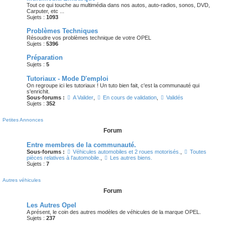
Tout ce qui touche au multimédia dans nos autos, auto-radios, sonos, DVD,
Carputer, etc ...
Sujets :
1093
Problèmes Techniques
Résoudre vos problèmes technique de votre OPEL
Sujets :
5396
Préparation
Sujets :
5
Tutoriaux - Mode D'emploi
On regroupe ici les tutoriaux ! Un tuto bien fait, c'est la communauté qui
s'enrichit.
Sous-forums :
A Valider
,
En cours de validation
,
Validés
Sujets :
352
Petites Annonces
Forum
Entre membres de la communauté.
Sous-forums :
Véhicules automobiles et 2 roues motorisés.
,
Toutes
pièces relatives à l'automobile.
,
Les autres biens.
Sujets :
7
Autres véhicules
Forum
Les Autres Opel
A présent, le coin des autres modèles de véhicules de la marque OPEL.
Sujets :
237