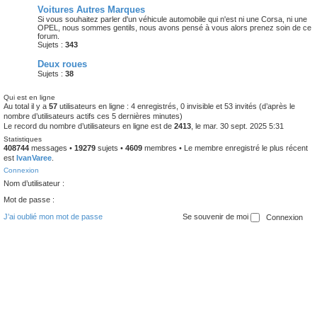
Voitures Autres Marques
Si vous souhaitez parler d'un véhicule automobile qui n'est ni une Corsa, ni une
OPEL, nous sommes gentils, nous avons pensé à vous alors prenez soin de ce
forum.
Sujets :
343
Deux roues
Sujets :
38
Qui est en ligne
Au total il y a
57
utilisateurs en ligne : 4 enregistrés, 0 invisible et 53 invités (d’après le
nombre d’utilisateurs actifs ces 5 dernières minutes)
Le record du nombre d’utilisateurs en ligne est de
2413
, le mar. 30 sept. 2025 5:31
Statistiques
408744
messages •
19279
sujets •
4609
membres • Le membre enregistré le plus récent
est
IvanVaree
.
Connexion
Nom d’utilisateur :
Mot de passe :
J’ai oublié mon mot de passe
Se souvenir de moi