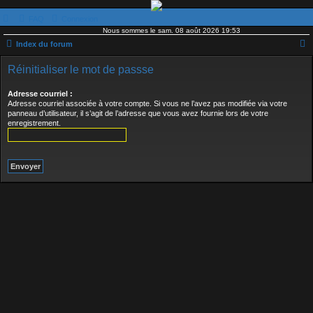
FAQ
Connexion
Nous sommes le sam. 08 août 2026 19:53
Index du forum
e
Réinitialiser le mot de passse
c
Adresse courriel :
h
Adresse courriel associée à votre compte. Si vous ne l’avez pas modifiée via votre
e
panneau d’utilisateur, il s’agit de l’adresse que vous avez fournie lors de votre
enregistrement.
r
c
h
e
r