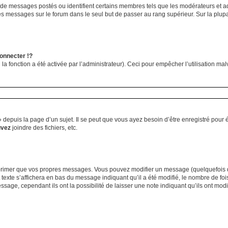
 de messages postés ou identifient certains membres tels que les modérateurs et ad
des messages sur le forum dans le seul but de passer au rang supérieur. Sur la plup
nnecter !?
a fonction a été activée par l’administrateur). Ceci pour empêcher l’utilisation malve
epuis la page d’un sujet. Il se peut que vous ayez besoin d’être enregistré pour é
uvez
joindre des fichiers, etc.
primer que vos propres messages. Vous pouvez modifier un message (quelquefois da
e s’affichera en bas du message indiquant qu’il a été modifié, le nombre de fois qu
ge, cependant ils ont la possibilité de laisser une note indiquant qu’ils ont modif