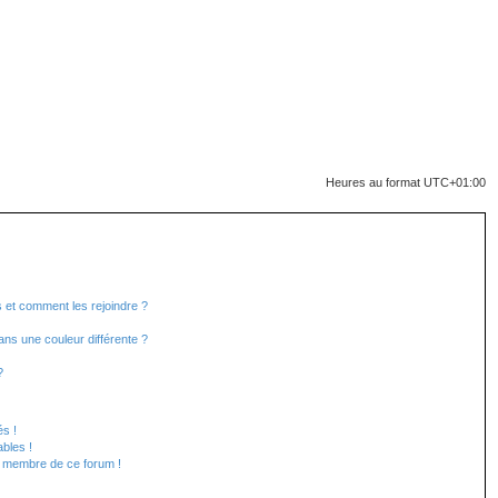
Heures au format
UTC+01:00
rs et comment les rejoindre ?
ns une couleur différente ?
?
s !
bles !
un membre de ce forum !