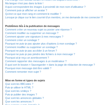
Ma langue n’est pas dans la liste !
A quoi correspondent les images à proximité de mon nom d’utilisateur ?
Comment puis-je afficher un avatar ?
Qu’est-ce que mon rang et comment le modifier ?
Lorsque je clique sur le lien
courriel
d’un membre, on me demande de me connecter !?
Problèmes liés à la publication de messages
Comment créer un nouveau sujet ou poster une réponse ?
Comment modifier ou supprimer un message ?
Comment ajouter une signature à mes messages ?
Comment créer un sondage ?
Pourquoi ne puis-je pas ajouter plus d’options à mon sondage ?
Comment modifier ou supprimer un sondage ?
Pourquoi ne puis-je pas accéder à un forum ?
Pourquoi ne puis-je pas joindre des fichiers à mon message ?
Pourquoi ai-je reçu un avertissement ?
Comment rapporter des messages à un modérateur ?
À quoi sert le bouton « Sauvegarder » dans la page de rédaction de message ?
Pourquoi mon message doit être validé ?
Comment remonter mon sujet ?
Mise en forme et types de sujets
Que sont les BBCodes ?
Puis-je utiliser le HTML ?
Que sont les smileys ?
Puis-je publier des images ?
Que sont les annonces globales ?
Que sont les annonces ?