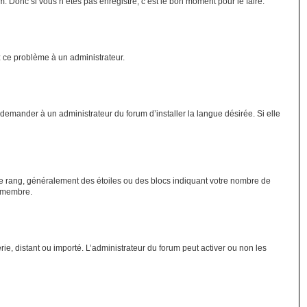
 Donc si vous n’êtes pas enregistré, c’est le bon moment pour le faire.
ez ce problème à un administrateur.
demander à un administrateur du forum d’installer la langue désirée. Si elle
tre rang, généralement des étoiles ou des blocs indiquant votre nombre de
e membre.
rie, distant ou importé. L’administrateur du forum peut activer ou non les