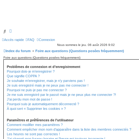
Rechercher
Recherche avancée
Accès rapide
FAQ
Connexion
Nous sommes le jeu. 06 août 2026 9:02
Index du forum
Foire aux questions (Questions posées fréquemment)
Foire aux questions (Questions posées fréquemment)
Problèmes de connexion et d’enregistrement
Pourquoi dois-je m’enregistrer ?
Que signifie COPPA ?
Je souhaite m’enregistrer, mais je n’y parviens pas !
Je suis enregistré mais je ne peux pas me connecter !
Pourquoi ne puis-je pas me connecter ?
Je me suis enregistré par le passé mais je ne peux plus me connecter ?!
J’ai perdu mon mot de passe !
Pourquoi suis-je automatiquement déconnecté ?
À quoi sert « Supprimer les cookies » ?
Paramètres et préférences de l’utilisateur
Comment modifier mes paramètres ?
Comment empêcher mon nom d’apparaître dans la liste des membres connectés ?
Les heures ne sont pas correctes !
J’ai changé mon fuseau horaire et l’heure est toujours incorrecte !