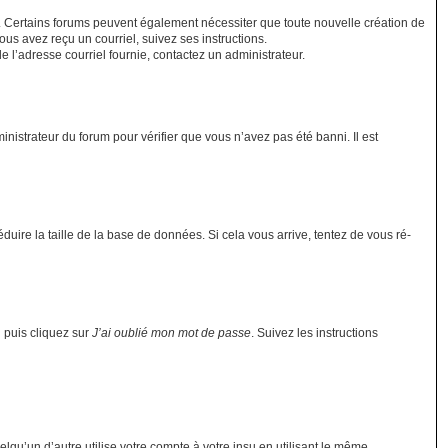
el. Certains forums peuvent également nécessiter que toute nouvelle création de
us avez reçu un courriel, suivez ses instructions.
de l’adresse courriel fournie, contactez un administrateur.
inistrateur du forum pour vérifier que vous n’avez pas été banni. Il est
duire la taille de la base de données. Si cela vous arrive, tentez de vous ré-
n puis cliquez sur
J’ai oublié mon mot de passe
. Suivez les instructions
u’un d’autre utilise votre compte à votre insu en utilisant le même