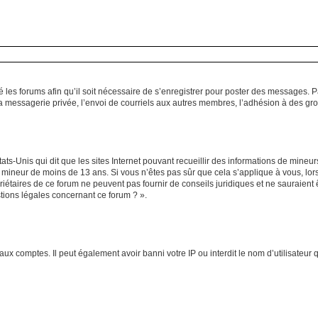
é les forums afin qu’il soit nécessaire de s’enregistrer pour poster des messages. P
 messagerie privée, l’envoi de courriels aux autres membres, l’adhésion à des grou
ats-Unis qui dit que les sites Internet pouvant recueillir des informations de mine
 un mineur de moins de 13 ans. Si vous n’êtes pas sûr que cela s’applique à vous, lo
riétaires de ce forum ne peuvent pas fournir de conseils juridiques et ne sauraient 
tions légales concernant ce forum ? ».
aux comptes. Il peut également avoir banni votre IP ou interdit le nom d’utilisateur