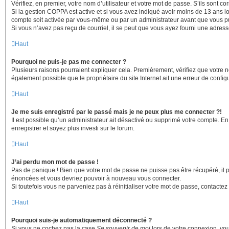
Vérifiez, en premier, votre nom d’utilisateur et votre mot de passe. S’ils sont corr
Si la gestion COPPA est active et si vous avez indiqué avoir moins de 13 ans lo
compte soit activée par vous-même ou par un administrateur avant que vous puis
Si vous n’avez pas reçu de courriel, il se peut que vous ayez fourni une adresse i
Haut
Pourquoi ne puis-je pas me connecter ?
Plusieurs raisons pourraient expliquer cela. Premièrement, vérifiez que votre no
également possible que le propriétaire du site Internet ait une erreur de configur
Haut
Je me suis enregistré par le passé mais je ne peux plus me connecter ?!
Il est possible qu’un administrateur ait désactivé ou supprimé votre compte. En
enregistrer et soyez plus investi sur le forum.
Haut
J’ai perdu mon mot de passe !
Pas de panique ! Bien que votre mot de passe ne puisse pas être récupéré, il pe
énoncées et vous devriez pouvoir à nouveau vous connecter.
Si toutefois vous ne parveniez pas à réinitialiser votre mot de passe, contactez
Haut
Pourquoi suis-je automatiquement déconnecté ?
Si vous ne cochez pas la case
Se souvenir de moi
lors de votre connexion, vo