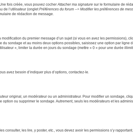
. Une fois créée, vous pouvez cocher
Attacher ma signature
sur le formulaire de réd
 de l’utilisateur (onglet
Préférences du forum --> Modifier les préférences de me
mulaire de rédaction de message.
la modification du premier message d’un sujet (si vous en avez les permissions), cli
itre du sondage et au moins deux options possibles, saisissez une option par lign
ilisateur », limiter la durée en jours du sondage (mettre « 0 » pour une durée illimit
us avez besoin d’indiquer plus d’options, contactez-le.
eur original, un modérateur ou un administrateur. Pour modifier un sondage, cliq
une option ou supprimer le sondage. Autrement, seuls les modérateurs et les adminis
es consulter, les lire, y poster, etc., vous devez avoir les permissions s’y rapport