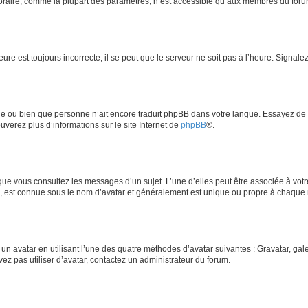
oraire, comme la plupart des paramètres, n’est accessible qu’aux membres du forum.
ure est toujours incorrecte, il se peut que le serveur ne soit pas à l’heure. Signal
ngue ou bien que personne n’ait encore traduit phpBB dans votre langue. Essayez de 
ouverez plus d’informations sur le site Internet de
phpBB
®.
sque vous consultez les messages d’un sujet. L’une d’elles peut être associée à vo
e, est connue sous le nom d’avatar et généralement est unique ou propre à chaqu
 un avatar en utilisant l’une des quatre méthodes d’avatar suivantes : Gravatar, gale
vez pas utiliser d’avatar, contactez un administrateur du forum.