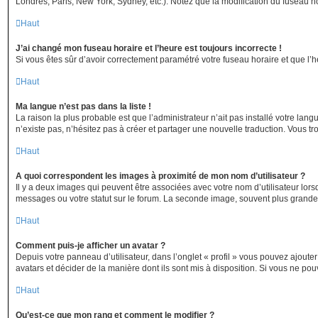
Londres, Paris, New York, Sydney, etc.). Notez que la modification du fuseau h
Haut
J’ai changé mon fuseau horaire et l’heure est toujours incorrecte !
Si vous êtes sûr d’avoir correctement paramétré votre fuseau horaire et que l’he
Haut
Ma langue n’est pas dans la liste !
La raison la plus probable est que l’administrateur n’ait pas installé votre la
n’existe pas, n’hésitez pas à créer et partager une nouvelle traduction. Vous tr
Haut
A quoi correspondent les images à proximité de mon nom d’utilisateur ?
Il y a deux images qui peuvent être associées avec votre nom d’utilisateur lor
messages ou votre statut sur le forum. La seconde image, souvent plus grand
Haut
Comment puis-je afficher un avatar ?
Depuis votre panneau d’utilisateur, dans l’onglet « profil » vous pouvez ajouter
avatars et décider de la manière dont ils sont mis à disposition. Si vous ne pou
Haut
Qu’est-ce que mon rang et comment le modifier ?