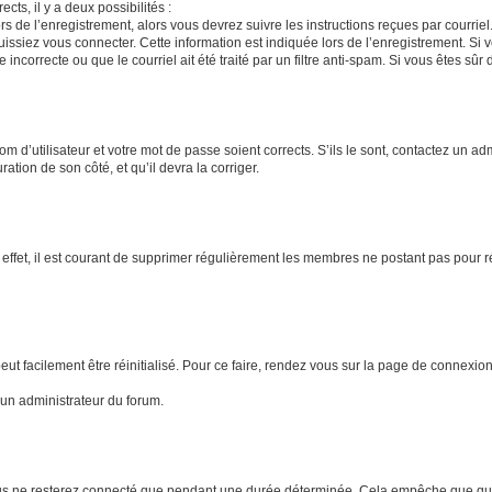
ects, il y a deux possibilités :
rs de l’enregistrement, alors vous devrez suivre les instructions reçues par courri
siez vous connecter. Cette information est indiquée lors de l’enregistrement. Si vo
ncorrecte ou que le courriel ait été traité par un filtre anti-spam. Si vous êtes sûr 
m d’utilisateur et votre mot de passe soient corrects. S’ils le sont, contactez un adm
ation de son côté, et qu’il devra la corriger.
 effet, il est courant de supprimer régulièrement les membres ne postant pas pour ré
ut facilement être réinitialisé. Pour ce faire, rendez vous sur la page de connexio
 un administrateur du forum.
us ne resterez connecté que pendant une durée déterminée. Cela empêche que quelq