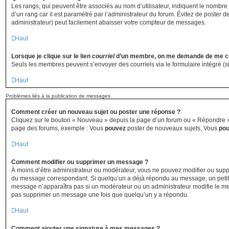
Les rangs, qui peuvent être associés au nom d’utilisateur, indiquent le nombre
d’un rang car il est paramétré par l’administrateur du forum. Évitez de poster 
administrateur) peut facilement abaisser votre compteur de messages.
Haut
Lorsque je clique sur le lien
courriel
d’un membre, on me demande de me co
Seuls les membres peuvent s’envoyer des courriels via le formulaire intégré (si l
Haut
Problèmes liés à la publication de messages
Comment créer un nouveau sujet ou poster une réponse ?
Cliquez sur le bouton « Nouveau » depuis la page d’un forum ou « Répondre » d
page des forums, exemple : Vous
pouvez
poster de nouveaux sujets, Vous
po
Haut
Comment modifier ou supprimer un message ?
À moins d’être administrateur ou modérateur, vous ne pouvez modifier ou sup
du message correspondant. Si quelqu’un a déjà répondu au message, un petit text
message n’apparaîtra pas si un modérateur ou un administrateur modifie le messa
pas supprimer un message une fois que quelqu’un y a répondu.
Haut
Comment ajouter une signature à mes messages ?