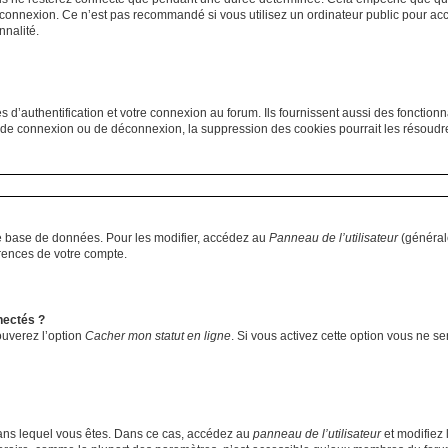
 connexion. Ce n’est pas recommandé si vous utilisez un ordinateur public pour accé
nnalité.
authentification et votre connexion au forum. Ils fournissent aussi des fonctionnal
s de connexion ou de déconnexion, la suppression des cookies pourrait les résoudr
e base de données. Pour les modifier, accédez au
Panneau de l’utilisateur
(générale
rences de votre compte.
nectés ?
ouverez l’option
Cacher mon statut en ligne
. Si vous activez cette option vous ne s
i dans lequel vous êtes. Dans ce cas, accédez au
panneau de l’utilisateur
et modifiez 