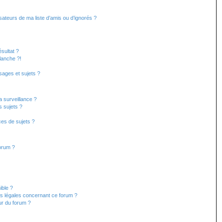
sateurs de ma liste d’amis ou d’ignorés ?
sultat ?
lanche ?!
ages et sujets ?
la surveillance ?
s sujets ?
es de sujets ?
forum ?
ible ?
ns légales concernant ce forum ?
ur du forum ?