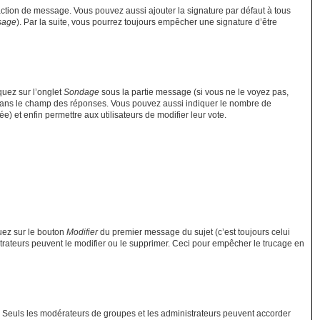
action de message. Vous pouvez aussi ajouter la signature par défaut à tous
ssage
). Par la suite, vous pourrez toujours empêcher une signature d’être
quez sur l’onglet
Sondage
sous la partie message (si vous ne le voyez pas,
e dans le champ des réponses. Vous pouvez aussi indiquer le nombre de
ée) et enfin permettre aux utilisateurs de modifier leur vote.
uez sur le bouton
Modifier
du premier message du sujet (c’est toujours celui
trateurs peuvent le modifier ou le supprimer. Ceci pour empêcher le trucage en
ant. Seuls les modérateurs de groupes et les administrateurs peuvent accorder