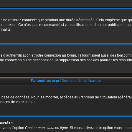
us ne resterez connecté que pendant une durée déterminée. Cela empêche que quelq
 connexion. Ce n’est pas recommandé si vous utilisez un ordinateur public pour accé
nnalité.
authentification et votre connexion au forum. Ils fournissent aussi des fonctionnal
s de connexion ou de déconnexion, la suppression des cookies pourrait les résoudr
Paramètres et préférences de l’utilisateur
e base de données. Pour les modifier, accédez au
Panneau de l’utilisateur
(générale
rences de votre compte.
nectés ?
ouverez l’option
Cacher mon statut en ligne
. Si vous activez cette option vous ne s