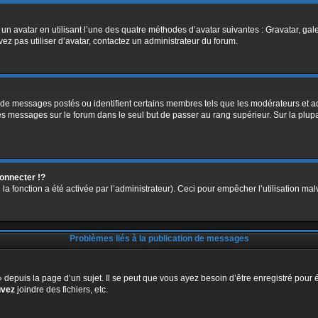
 un avatar en utilisant l’une des quatre méthodes d’avatar suivantes : Gravatar, gale
vez pas utiliser d’avatar, contactez un administrateur du forum.
 de messages postés ou identifient certains membres tels que les modérateurs et ad
des messages sur le forum dans le seul but de passer au rang supérieur. Sur la plup
nnecter !?
a fonction a été activée par l’administrateur). Ceci pour empêcher l’utilisation malve
Problèmes liés à la publication de messages
epuis la page d’un sujet. Il se peut que vous ayez besoin d’être enregistré pour é
uvez
joindre des fichiers, etc.