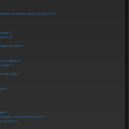
sateurs de ma liste d’amis ou d’ignorés ?
sultat ?
lanche ?!
ages et sujets ?
la surveillance ?
s sujets ?
es de sujets ?
forum ?
ible ?
ns légales concernant ce forum ?
ur du forum ?