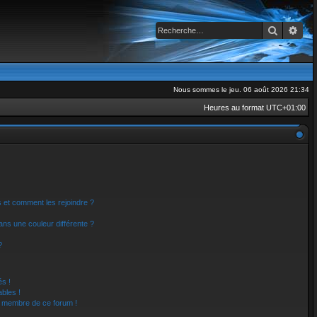
Recherch
Rec
Nous sommes le jeu. 06 août 2026 21:34
Heures au format
UTC+01:00
rs et comment les rejoindre ?
ns une couleur différente ?
?
s !
bles !
un membre de ce forum !