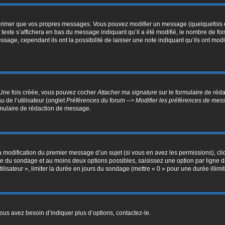
primer que vos propres messages. Vous pouvez modifier un message (quelquefois da
e s’affichera en bas du message indiquant qu’il a été modifié, le nombre de fois qu
ge, cependant ils ont la possibilité de laisser une note indiquant qu’ils ont modif
. Une fois créée, vous pouvez cocher
Attacher ma signature
sur le formulaire de réd
 de l’utilisateur (onglet
Préférences du forum --> Modifier les préférences de me
mulaire de rédaction de message.
la modification du premier message d’un sujet (si vous en avez les permissions), cli
itre du sondage et au moins deux options possibles, saisissez une option par lign
ilisateur », limiter la durée en jours du sondage (mettre « 0 » pour une durée illimit
us avez besoin d’indiquer plus d’options, contactez-le.