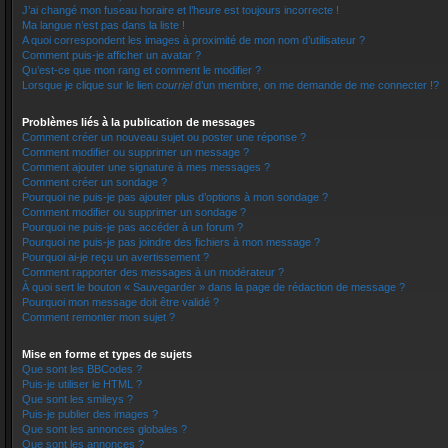
J’ai changé mon fuseau horaire et l’heure est toujours incorrecte !
Ma langue n’est pas dans la liste !
A quoi correspondent les images à proximité de mon nom d’utilisateur ?
Comment puis-je afficher un avatar ?
Qu’est-ce que mon rang et comment le modifier ?
Lorsque je clique sur le lien
courriel
d’un membre, on me demande de me connecter !?
Problèmes liés à la publication de messages
Comment créer un nouveau sujet ou poster une réponse ?
Comment modifier ou supprimer un message ?
Comment ajouter une signature à mes messages ?
Comment créer un sondage ?
Pourquoi ne puis-je pas ajouter plus d’options à mon sondage ?
Comment modifier ou supprimer un sondage ?
Pourquoi ne puis-je pas accéder à un forum ?
Pourquoi ne puis-je pas joindre des fichiers à mon message ?
Pourquoi ai-je reçu un avertissement ?
Comment rapporter des messages à un modérateur ?
À quoi sert le bouton « Sauvegarder » dans la page de rédaction de message ?
Pourquoi mon message doit être validé ?
Comment remonter mon sujet ?
Mise en forme et types de sujets
Que sont les BBCodes ?
Puis-je utiliser le HTML ?
Que sont les smileys ?
Puis-je publier des images ?
Que sont les annonces globales ?
Que sont les annonces ?