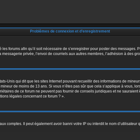
Problèmes de connexion et d’enregistrement
é les forums afin qu’il soit nécessaire de s’enregistrer pour poster des messages. P
 messagerie privée, l’envoi de courriels aux autres membres, l’adhésion à des grou
ats-Unis qui dit que les sites Internet pouvant recueillir des informations de mine
 un mineur de moins de 13 ans. Si vous n’êtes pas sûr que cela s’applique à vous, lo
riétaires de ce forum ne peuvent pas fournir de conseils juridiques et ne sauraient 
tions légales concernant ce forum ? ».
aux comptes. Il peut également avoir banni votre IP ou interdit le nom d’utilisateur