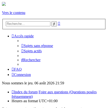
Vers le contenu
Recherche
Rechercher
avancée
Accès rapide
Sujets sans réponse
Sujets actifs
Rechercher
FAQ
Connexion
Nous sommes le jeu. 06 août 2026 21:59
Index du forum
Foire aux questions (Questions posées
fréquemment)
Heures au format
UTC+01:00