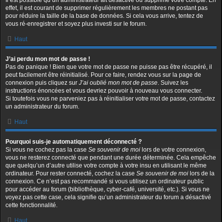
Il est possible qu’un administrateur ait désactivé ou supprimé votre compte. En
effet, il est courant de supprimer régulièrement les membres ne postant pas
pour réduire la taille de la base de données. Si cela vous arrive, tentez de
vous ré-enregistrer et soyez plus investi sur le forum.
Haut
J’ai perdu mon mot de passe !
Pas de panique ! Bien que votre mot de passe ne puisse pas être récupéré, il
peut facilement être réinitialisé. Pour ce faire, rendez vous sur la page de
connexion puis cliquez sur
J’ai oublié mon mot de passe
. Suivez les
instructions énoncées et vous devriez pouvoir à nouveau vous connecter.
Si toutefois vous ne parveniez pas à réinitialiser votre mot de passe, contactez
un administrateur du forum.
Haut
Pourquoi suis-je automatiquement déconnecté ?
Si vous ne cochez pas la case
Se souvenir de moi
lors de votre connexion,
vous ne resterez connecté que pendant une durée déterminée. Cela empêche
que quelqu’un d’autre utilise votre compte à votre insu en utilisant le même
ordinateur. Pour rester connecté, cochez la case
Se souvenir de moi
lors de la
connexion. Ce n’est pas recommandé si vous utilisez un ordinateur public
pour accéder au forum (bibliothèque, cyber-café, université, etc.). Si vous ne
voyez pas cette case, cela signifie qu’un administrateur du forum a désactivé
cette fonctionnalité.
Haut