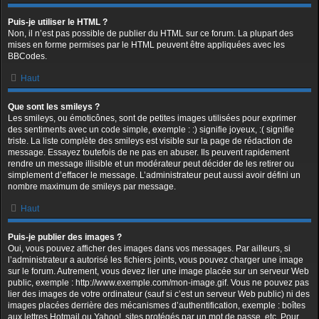
Puis-je utiliser le HTML ?
Non, il n’est pas possible de publier du HTML sur ce forum. La plupart des
mises en forme permises par le HTML peuvent être appliquées avec les
BBCodes.
Haut
Que sont les smileys ?
Les smileys, ou émoticônes, sont de petites images utilisées pour exprimer
des sentiments avec un code simple, exemple : :) signifie joyeux, :( signifie
triste. La liste complète des smileys est visible sur la page de rédaction de
message. Essayez toutefois de ne pas en abuser. Ils peuvent rapidement
rendre un message illisible et un modérateur peut décider de les retirer ou
simplement d’effacer le message. L’administrateur peut aussi avoir défini un
nombre maximum de smileys par message.
Haut
Puis-je publier des images ?
Oui, vous pouvez afficher des images dans vos messages. Par ailleurs, si
l’administrateur a autorisé les fichiers joints, vous pouvez charger une image
sur le forum. Autrement, vous devez lier une image placée sur un serveur Web
public, exemple : http://www.exemple.com/mon-image.gif. Vous ne pouvez pas
lier des images de votre ordinateur (sauf si c’est un serveur Web public) ni des
images placées derrière des mécanismes d’authentification, exemple : boîtes
aux lettres Hotmail ou Yahoo!, sites protégés par un mot de passe, etc. Pour