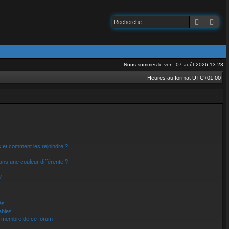
Recherch
Rec
Nous sommes le ven. 07 août 2026 13:23
Heures au format
UTC+01:00
rs et comment les rejoindre ?
ns une couleur différente ?
?
s !
bles !
un membre de ce forum !