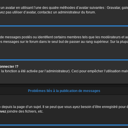
 un avatar en utilisant l’une des quatre méthodes d’avatar suivantes : Gravatar, gale
vez pas utiliser d’avatar, contactez un administrateur du forum.
 de messages postés ou identifient certains membres tels que les modérateurs et ad
des messages sur le forum dans le seul but de passer au rang supérieur. Sur la plup
nnecter !?
a fonction a été activée par l’administrateur). Ceci pour empêcher l’utilisation malve
Problèmes liés à la publication de messages
epuis la page d’un sujet. Il se peut que vous ayez besoin d’être enregistré pour é
uvez
joindre des fichiers, etc.