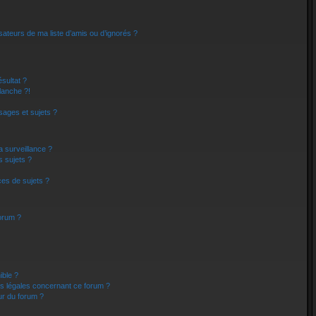
sateurs de ma liste d’amis ou d’ignorés ?
sultat ?
lanche ?!
ages et sujets ?
la surveillance ?
s sujets ?
es de sujets ?
forum ?
ible ?
ns légales concernant ce forum ?
ur du forum ?