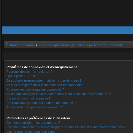
Index du forum
Foire aux questions (Questions posées fréquemment)
Problèmes de connexion et d’enregistrement
Pourquoi dois-je m’enregistrer ?
Que signifie COPPA ?
Je souhaite m’enregistrer, mais je n’y parviens pas !
Je suis enregistré mais je ne peux pas me connecter !
Pourquoi ne puis-je pas me connecter ?
Je me suis enregistré par le passé mais je ne peux plus me connecter ?!
J’ai perdu mon mot de passe !
Pourquoi suis-je automatiquement déconnecté ?
À quoi sert « Supprimer les cookies » ?
Paramètres et préférences de l’utilisateur
Comment modifier mes paramètres ?
Comment empêcher mon nom d’apparaître dans la liste des membres connectés ?
Les heures ne sont pas correctes !