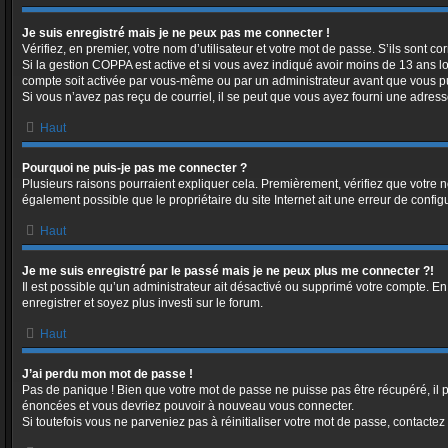
Je suis enregistré mais je ne peux pas me connecter !
Vérifiez, en premier, votre nom d’utilisateur et votre mot de passe. S’ils sont corr
Si la gestion COPPA est active et si vous avez indiqué avoir moins de 13 ans lo
compte soit activée par vous-même ou par un administrateur avant que vous puis
Si vous n’avez pas reçu de courriel, il se peut que vous ayez fourni une adresse i
Haut
Pourquoi ne puis-je pas me connecter ?
Plusieurs raisons pourraient expliquer cela. Premièrement, vérifiez que votre no
également possible que le propriétaire du site Internet ait une erreur de configur
Haut
Je me suis enregistré par le passé mais je ne peux plus me connecter ?!
Il est possible qu’un administrateur ait désactivé ou supprimé votre compte. En
enregistrer et soyez plus investi sur le forum.
Haut
J’ai perdu mon mot de passe !
Pas de panique ! Bien que votre mot de passe ne puisse pas être récupéré, il pe
énoncées et vous devriez pouvoir à nouveau vous connecter.
Si toutefois vous ne parveniez pas à réinitialiser votre mot de passe, contactez