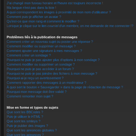
J’ai changé mon fuseau horaire et l’heure est toujours incorrecte !
Ma langue n’est pas dans la liste !
A quoi correspondent les images à proximité de mon nom d’utilisateur ?
Comment puis-je afficher un avatar ?
Qu’est-ce que mon rang et comment le modifier ?
Lorsque je clique sur le lien
courriel
d’un membre, on me demande de me connecter !?
Problèmes liés à la publication de messages
Comment créer un nouveau sujet ou poster une réponse ?
Comment modifier ou supprimer un message ?
Comment ajouter une signature à mes messages ?
Comment créer un sondage ?
Pourquoi ne puis-je pas ajouter plus d’options à mon sondage ?
Comment modifier ou supprimer un sondage ?
Pourquoi ne puis-je pas accéder à un forum ?
Pourquoi ne puis-je pas joindre des fichiers à mon message ?
Pourquoi ai-je reçu un avertissement ?
Comment rapporter des messages à un modérateur ?
À quoi sert le bouton « Sauvegarder » dans la page de rédaction de message ?
Pourquoi mon message doit être validé ?
Comment remonter mon sujet ?
Mise en forme et types de sujets
Que sont les BBCodes ?
Puis-je utiliser le HTML ?
Que sont les smileys ?
Puis-je publier des images ?
Que sont les annonces globales ?
Que sont les annonces ?