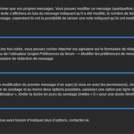
primer que vos propres messages. Vous pouvez modifier un message (quelquefois da
e s’affichera en bas du message indiquant qu’il a été modifié, le nombre de fois qu
ge, cependant ils ont la possibilité de laisser une note indiquant qu’ils ont modif
. Une fois créée, vous pouvez cocher
Attacher ma signature
sur le formulaire de réd
 de l’utilisateur (onglet
Préférences du forum --> Modifier les préférences de me
mulaire de rédaction de message.
la modification du premier message d’un sujet (si vous en avez les permissions), cli
itre du sondage et au moins deux options possibles, saisissez une option par lign
ilisateur », limiter la durée en jours du sondage (mettre « 0 » pour une durée illimit
us avez besoin d’indiquer plus d’options, contactez-le.