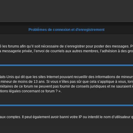
Problèmes de connexion et d’enregistrement
é les forums afin qu’il soit nécessaire de s’enregistrer pour poster des messages. P
 messagerie privée, l’envoi de courriels aux autres membres, l’adhésion à des grou
ats-Unis qui dit que les sites Internet pouvant recueillir des informations de mine
 un mineur de moins de 13 ans. Si vous n’êtes pas sûr que cela s’applique à vous, lo
riétaires de ce forum ne peuvent pas fournir de conseils juridiques et ne sauraient 
tions légales concernant ce forum ? ».
aux comptes. Il peut également avoir banni votre IP ou interdit le nom d’utilisateur