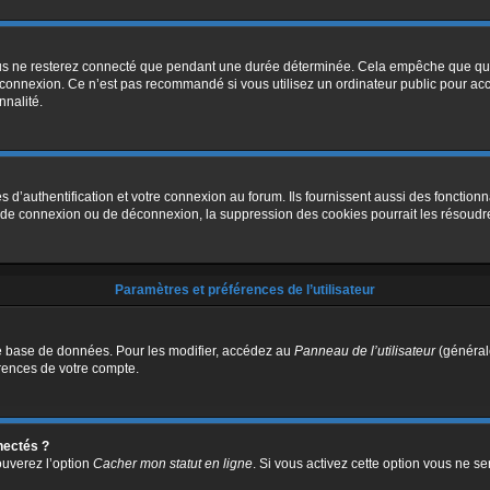
us ne resterez connecté que pendant une durée déterminée. Cela empêche que quelq
 connexion. Ce n’est pas recommandé si vous utilisez un ordinateur public pour accé
nnalité.
authentification et votre connexion au forum. Ils fournissent aussi des fonctionnal
s de connexion ou de déconnexion, la suppression des cookies pourrait les résoudr
Paramètres et préférences de l’utilisateur
e base de données. Pour les modifier, accédez au
Panneau de l’utilisateur
(générale
rences de votre compte.
nectés ?
ouverez l’option
Cacher mon statut en ligne
. Si vous activez cette option vous ne s